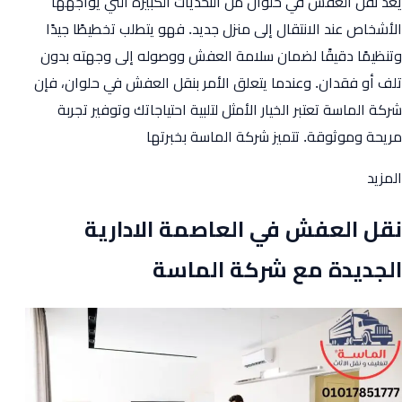
يعد نقل العفش في حلوان من التحديات الكبيرة التي يواجهها
الأشخاص عند الانتقال إلى منزل جديد. فهو يتطلب تخطيطًا جيدًا
وتنظيمًا دقيقًا لضمان سلامة العفش ووصوله إلى وجهته بدون
تلف أو فقدان. وعندما يتعلق الأمر بنقل العفش في حلوان، فإن
شركة الماسة تعتبر الخيار الأمثل لتلبية احتياجاتك وتوفير تجربة
مريحة وموثوقة. تتميز شركة الماسة بخبرتها
from
المزيد
نقل
نقل العفش في العاصمة الادارية
العفش
في
الجديدة مع شركة الماسة
حلوان
مع
شركة
الماسة