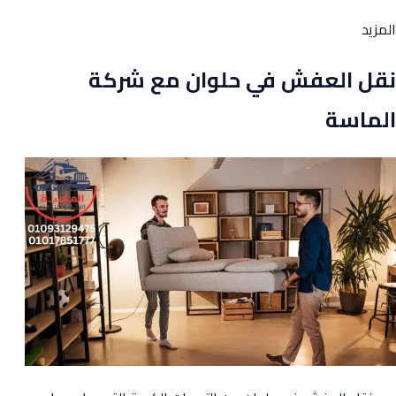
from
المزيد
نقل
نقل العفش في حلوان مع شركة
اثاث
في
الماسة
المقطم
مع
شركة
الماسة