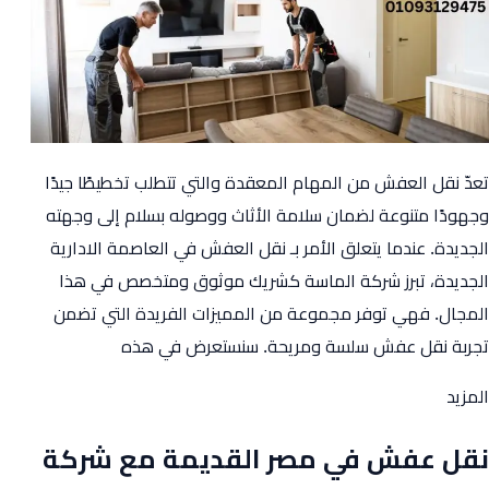
تعدّ نقل العفش من المهام المعقدة والتي تتطلب تخطيطًا جيدًا
وجهودًا متنوعة لضمان سلامة الأثاث ووصوله بسلام إلى وجهته
الجديدة. عندما يتعلق الأمر بـ نقل العفش في العاصمة الادارية
الجديدة، تبرز شركة الماسة كشريك موثوق ومتخصص في هذا
المجال. فهي توفر مجموعة من المميزات الفريدة التي تضمن
تجربة نقل عفش سلسة ومريحة. سنستعرض في هذه
from
المزيد
نقل
نقل عفش في مصر القديمة مع شركة
العفش
في