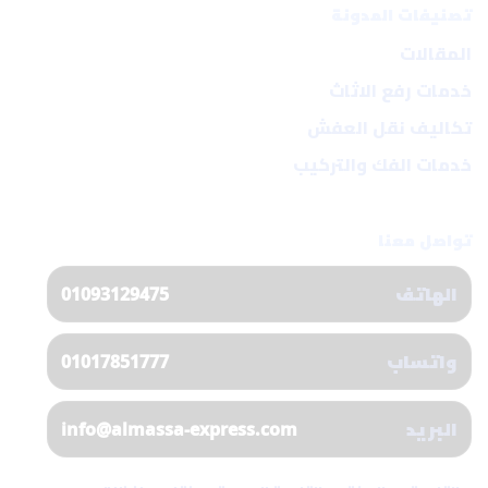
تصنيفات المدونة
المقالات
خدمات رفع الاثاث
تكاليف نقل العفش
خدمات الفك والتركيب
تواصل معنا
الهاتف
01093129475
واتساب
01017851777
البريد
info@almassa-express.com