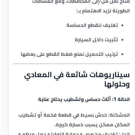
متاح نقل من/إلى المحافظات، ومع المسافات
الطويلة نزيد الاهتمام بـ:
تغليف للقطع الحساسة
تثبيت داخل السيارة
ترتيب التحميل لمنع ضغط القطع على بعضها
سيناريوهات شائعة في المعادي
وحلولها
الحالة 1: أثاث حساس وتشطيب يحتاج عناية
المشكلة:
خدش بسيط في قطعة فخمة أو تشطيب
المكان ممكن يسبب خسارة كبيرة.
الحل:
تغليف مخصص + حماية الزوايا + حمل منظم +