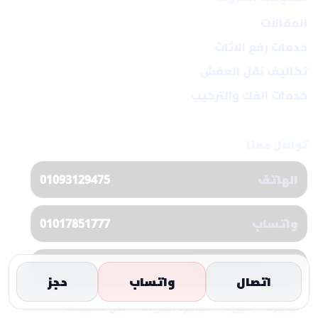
المقالات
خدمات رفع الاثاث
تكاليف نقل العفش
خدمات الفك والتركيب
تواصل معنا
الهاتف
01093129475
واتساب
01017851777
البريد
info@almassa-express.com
اتصال
واتساب
حجز
القاهرة
الجيزة
القاهرة الجديدة
نقل محافظات