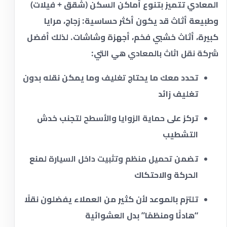
المعادي تتميز بتنوع أماكن السكن (شقق + فيلات)
وطبيعة أثاث قد يكون أكثر حساسية: زجاج، مرايا
كبيرة، أثاث خشبي فخم، أجهزة وشاشات. لذلك أفضل
شركة نقل اثاث بالمعادي
هي التي:
تحدد معك ما يحتاج
تغليف
وما يمكن نقله بدون
تغليف زائد
تركز على
حماية الزوايا والأسطح
لتجنب خدش
التشطيب
تضمن
تحميل منظم وتثبيت داخل السيارة
لمنع
الحركة والاحتكاك
تلتزم بالموعد لأن كثير من العملاء يفضلون نقلًا
“هادئًا ومنظمًا” بدل العشوائية