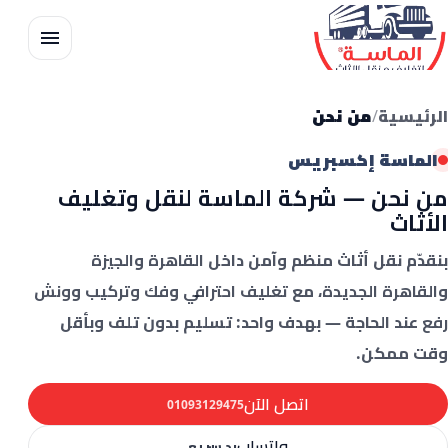
الرئيسية
من نحن
الرئيسية
من نحن
المدونة
الماسة إكسبريس
من نحن — شركة الماسة لنقل وتغليف
خدمات الماسة
الأثاث
تواصل معنا
بنقدّم نقل أثاث منظم وآمن داخل
القاهرة
و
الجيزة
و
القاهرة الجديدة
، مع
تغليف احترافي
و
فك وتركيب
و
ونش
رفع
عند الحاجة — بهدف واحد: تسليم بدون تلف وبأقل
وقت ممكن.
اتصل الآن
01093129475
واتساب
رد سريع