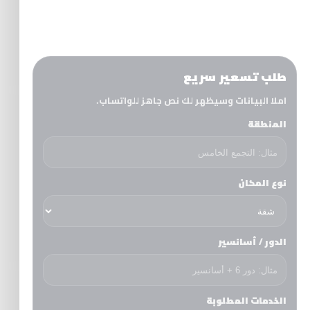
نقل الأثاث ↗
التغليف ↗
ونش رفع ↗
طلب تسعير سريع
املا البيانات وسيظهر لك نص جاهز للواتساب.
المنطقة
نوع المكان
الدور / أسانسير
الخدمات المطلوبة