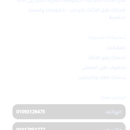
نقل الاثاث بالرحاب – خصومات حصرية تصل إلى 50%
شركات نقل الاثاث بالرحاب – خصومات واسعار
مناسبة
تصنيفات المدونة
المقالات
خدمات رفع الاثاث
تكاليف نقل العفش
خدمات الفك والتركيب
تواصل معنا
الهاتف
01093129475
واتساب
01017851777