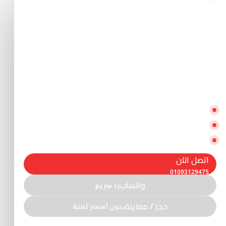
احجز نقل الأثاث الآن — تنفيذ منظم
داخل القاهرة والجيزة والقاهرة
الجديدة
اتصل أو واتساب وحدد: المنطقة، الكمية، الدور/
الأسانسير… ولو محتاج
تغليف احترافي
أو
ونش رفع
هنرتّبها فورًا.
تغليف وفك وتركيب حسب الحاجة
ونش رفع للأدوار العالية والمداخل الضيقة
تنفيذ سريع + متابعة حتى التسليم
اتصل الآن
01093129475
واتساب
رد سريع
حجز / معاينة
بدون أسعار ثابتة