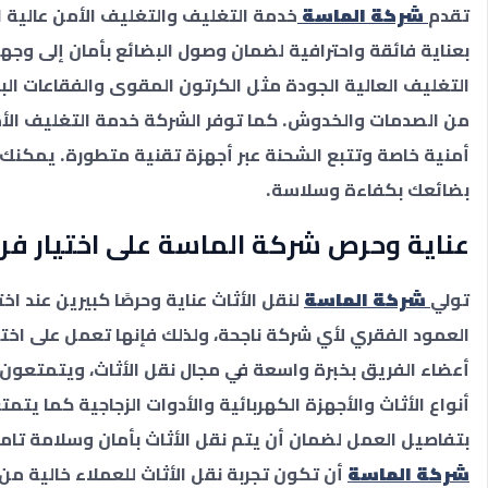
تقدم
شركة الماسة
خدمة التغليف والتغليف الأمن عالية ا
بعناية فائقة واحترافية لضمان وصول البضائع بأمان إلى وج
التغليف العالية الجودة مثل الكرتون المقوى والفقاعات البل
من الصدمات والخدوش. كما توفر الشركة خدمة التغليف الأم
أمنية خاصة وتتبع الشحنة عبر أجهزة تقنية متطورة. يمكنك 
بضائعك بكفاءة وسلاسة.
عناية وحرص شركة الماسة على اختيار فر
تولي
شركة الماسة
لنقل الأثاث عناية وحرصًا كبيرين عند ا
العمود الفقري لأي شركة ناجحة، ولذلك فإنها تعمل على اخت
أعضاء الفريق بخبرة واسعة في مجال نقل الأثاث، ويتمتعون 
أنواع الأثاث والأجهزة الكهربائية والأدوات الزجاجية كما يتمت
بتفاصيل العمل لضمان أن يتم نقل الأثاث بأمان وسلامة ت
شركة الماسة
أن تكون تجربة نقل الأثاث للعملاء خالية من