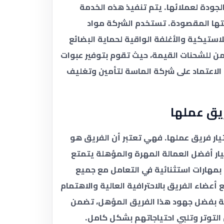
لجودة لعملائها. يتم تنفيذ هذه الخدمة
هتها المقصودة. تستخدم الشركة مواد
استيكية والأغلفة الواقية لحماية البضائع
ن للشحنات القيمة، حيث تقوم بتوفير عبوات
الاعتماد على شركة الماسة لتأمين وتغليف
يق عملها
ختيار فريق عملها. فهي تعتبر أن الفريق هو
يار أفضل العمالة المهرة والمؤهلة يتمتع
بمهارات استثنائية في التعامل مع جميع
ع أعضاء الفريق بالاحترافية العالية والاهتمام
امة بفضل جهود هذا الفريق المؤهل، تضمن
 التوتر وتلبي احتياجاتهم بشكل كامل.