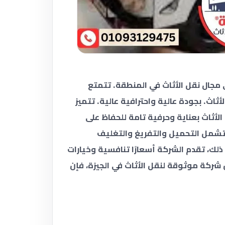
ي مجال نقل الأثاث في المنطقة. تتمتع
اث. بجودة عالية واحترافية عالية. تتميز
الأثاث بعناية وحرفية تامة للحفاظ على
 تشمل التحميل والتفريغ والتغليف
ذلك، تقدم الشركة أسعارًا تنافسية وخيارات
 شركة موثوقة لنقل الأثاث في الجيزة، فإن