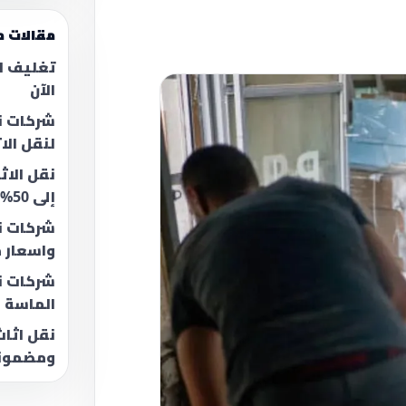
مقالات م
الآن
شركات نق
لنقل الا
نقل الاث
إلى 50%
شركات نق
واسعار 
شركات نق
الماسة ل
نقل اثاث
ومضمون