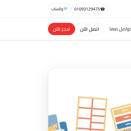
واتساب
01093129475
☎
اتصل الآن
احجز الآن
تواصل معنا